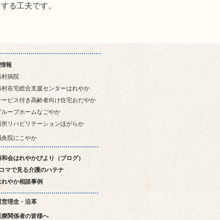
うする工夫です。
情報
藤村病院
藤村在宅総合支援センターはれやか
サービス付き高齢者向け住宅おだやか
グループホームなごやか
通所リハビリテーションほがらか
鍼灸院にこやか
藤和会はれやかびより（ブログ）
4コマで見る介護のハテナ
はれやか相談事例
運営理念・沿革
医療関係者の皆様へ