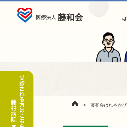
は
>
藤和会はれやかび