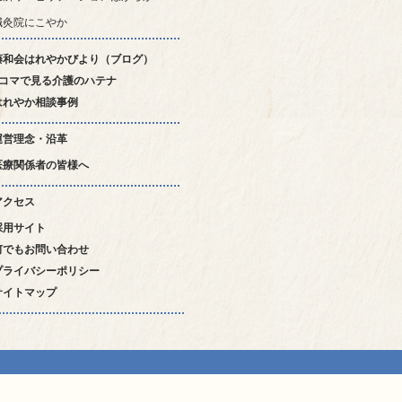
鍼灸院にこやか
藤和会はれやかびより（ブログ）
4コマで見る介護のハテナ
はれやか相談事例
運営理念・沿革
医療関係者の皆様へ
アクセス
採用サイト
何でもお問い合わせ
プライバシーポリシー
サイトマップ