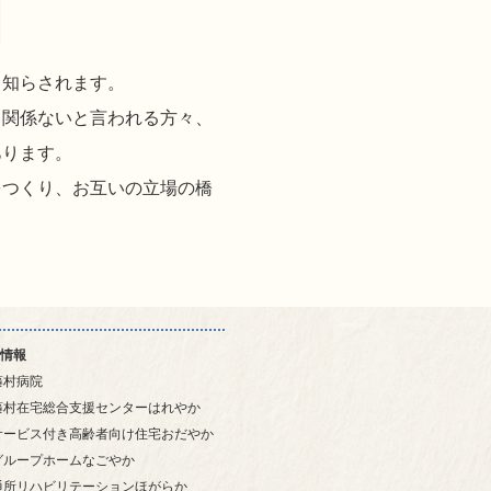
と知らされます。
、関係ないと言われる方々、
あります。
をつくり、お互いの立場の橋
情報
藤村病院
藤村在宅総合支援センターはれやか
サービス付き高齢者向け住宅おだやか
グループホームなごやか
通所リハビリテーションほがらか