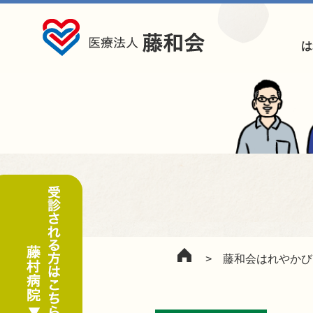
は
>
藤和会はれやかび